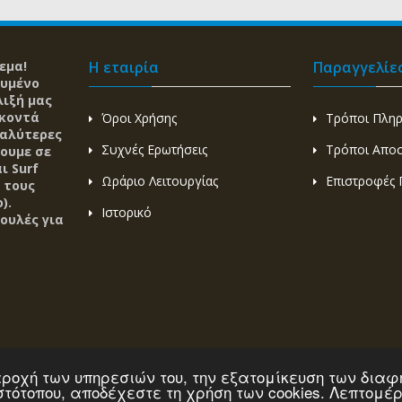
εμα!
Η εταιρία
Παραγγελίε
ευμένο
λιξή μας
 κοντά
Όροι Χρήσης
Τρόποι Πλη
καλύτερες
Συχνές Ερωτήσεις
Τρόποι Απο
ζουμε σε
ι Surf
Ωράριο Λειτουργίας
Επιστροφές 
 τους
).
Ιστορικό
ουλές για
 παροχή των υπηρεσιών του, την εξατομίκευση των δι
ιστότοπου, αποδέχεστε τη χρήση των cookies. Λεπτομέ