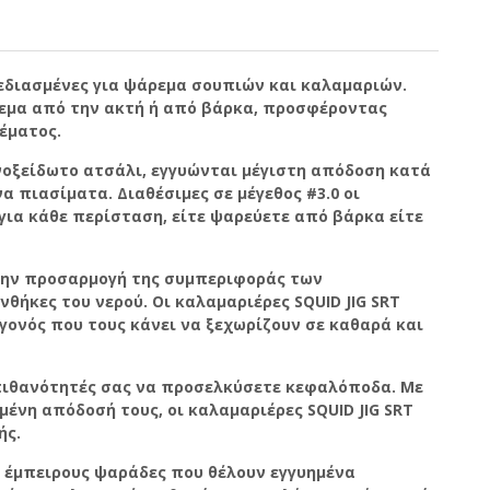
σχεδιασμένες για ψάρεμα σουπιών και καλαμαριών.
άρεμα από την ακτή ή από βάρκα, προσφέροντας
έματος.
νοξείδωτο ατσάλι, εγγυώνται μέγιστη απόδοση κατά
να πιασίματα.
Διαθέσιμες σε μέγεθος #3.0 οι
 για κάθε περίσταση, είτε ψαρεύετε από βάρκα είτε
την προσαρμογή της συμπεριφοράς των
νθήκες του νερού.
Οι καλαμαριέρες SQUID JIG SRT
γονός που τους κάνει να ξεχωρίζουν σε καθαρά και
 πιθανότητές σας να προσελκύσετε κεφαλόποδα.
Με
ένη απόδοσή τους, οι καλαμαριέρες SQUID JIG SRT
ής.
ια έμπειρους ψαράδες που θέλουν εγγυημένα