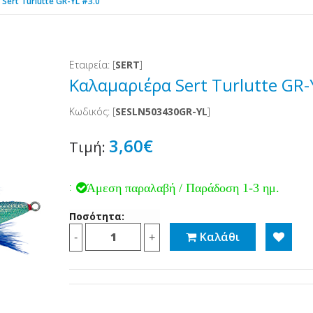
Sert Turlutte GR-YL #3.0
Εταιρεία: [
SERT
]
Καλαμαριέρα Sert Turlutte GR-
Κωδικός: [
SESLN503430GR-YL
]
3,60€
Τιμή:
:
Άμεση παραλαβή / Παράδοση 1-3 ημ.
Ποσότητα:
Καλάθι
-
+