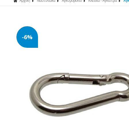
Αρχική
Ναυτιλιακά
Αγκυροβόλιο
Κλειδιά - Αγκιστρα
Αγ
-6%