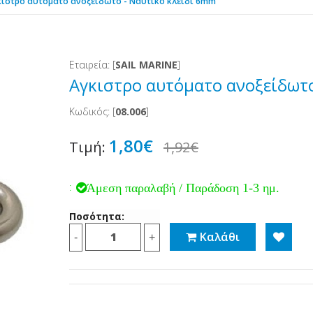
κιστρο αυτόματο ανοξείδωτο - Ναυτικό κλειδί 6mm
Εταιρεία: [
SAIL MARINE
]
Αγκιστρο αυτόματο ανοξείδωτο
Κωδικός: [
08.006
]
1,80€
Τιμή:
1,92€
:
Άμεση παραλαβή / Παράδοση 1-3 ημ.
Ποσότητα:
Καλάθι
-
+