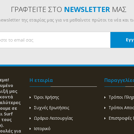
ΓΡΑΦΤΕΙΤΕ ΣΤΟ
NEWSLETTER
ΜΑΣ
ewsletter της εταιρίας μας για να μαθαίνετε πρώτοι τα νέα και τ
εμα!
Η εταιρία
Παραγγελίε
ευμένο
λιξή μας
 κοντά
Όροι Χρήσης
Τρόποι Πλη
καλύτερες
Συχνές Ερωτήσεις
Τρόποι Απο
ζουμε σε
ι Surf
Ωράριο Λειτουργίας
Επιστροφές 
 τους
).
Ιστορικό
ουλές για