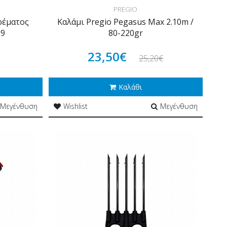
PREGIO
ρέματος
Καλάμι Pregio Pegasus Max 2.10m /
09
80-220gr
23,50€
25,20€
Καλάθι
Μεγένθυση
Wishlist
Μεγένθυση