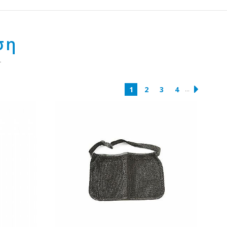
ση
...
1
2
3
4