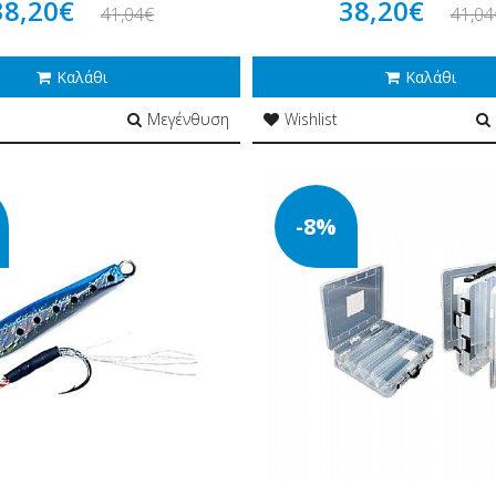
38,20€
38,20€
41,04€
41,04
Καλάθι
Καλάθι
Μεγένθυση
Wishlist
-8%