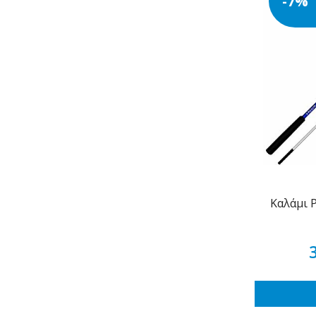
-7%
Καλάμι P