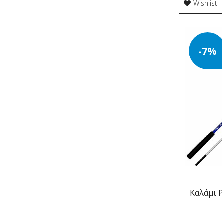
Wishlist
-7%
Καλάμι P