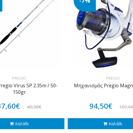
-7%
PREGIO
PREGIO
regio Virus SP 2.35m / 50-
Μηχανισμός Pregio Mag
150gr
37,60€
94,50€
40,38€
101,6
Καλάθι
Καλάθι