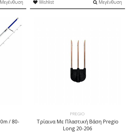
Μεγένθυση
Wishlist
Μεγένθυση
PREGIO
10m / 80-
Τρίαινα Με Πλαστική Βάση Pregio
Long 20-206