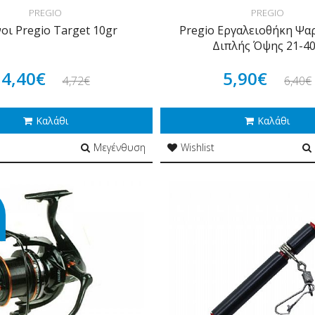
PREGIO
PREGIO
οι Pregio Target 10gr
Pregio Εργαλειοθήκη Ψα
Διπλής Όψης 21-4
4,40€
5,90€
4,72€
6,40€
Καλάθι
Καλάθι
Μεγένθυση
Wishlist