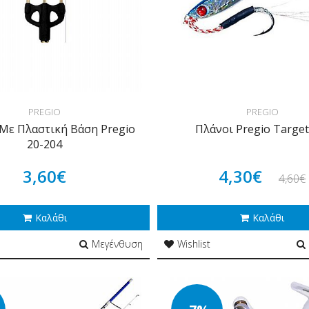
PREGIO
PREGIO
 Με Πλαστική Βάση Pregio
Πλάνοι Pregio Target
20-204
3,60€
4,30€
4,60€
Καλάθι
Καλάθι
Μεγένθυση
Wishlist