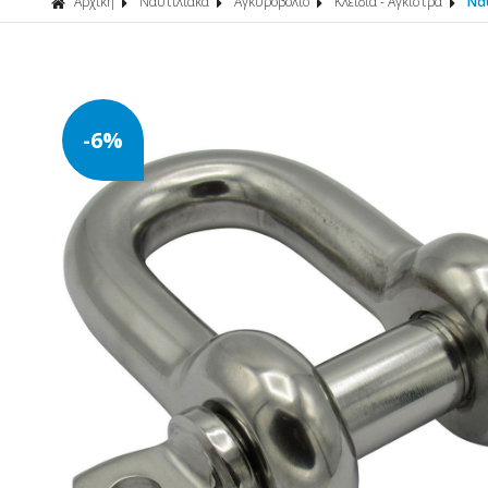
Αρχική
Ναυτιλιακά
Αγκυροβόλιο
Κλειδιά - Αγκιστρα
Να
-6%