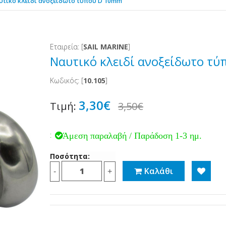
υτικό κλειδί ανοξείδωτο τύπου D 10mm
Εταιρεία: [
SAIL MARINE
]
Ναυτικό κλειδί ανοξείδωτο τ
Κωδικός: [
10.105
]
3,30€
Τιμή:
3,50€
:
Άμεση παραλαβή / Παράδοση 1-3 ημ.
Ποσότητα:
Καλάθι
-
+