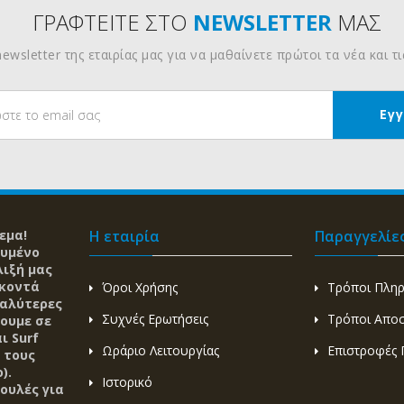
ΓΡΑΦΤΕΙΤΕ ΣΤΟ
NEWSLETTER
ΜΑΣ
ewsletter της εταιρίας μας για να μαθαίνετε πρώτοι τα νέα και τ
εμα!
Η εταιρία
Παραγγελίε
ευμένο
λιξή μας
 κοντά
Όροι Χρήσης
Τρόποι Πλη
καλύτερες
Συχνές Ερωτήσεις
Τρόποι Απο
ζουμε σε
ι Surf
Ωράριο Λειτουργίας
Επιστροφές 
 τους
).
Ιστορικό
ουλές για