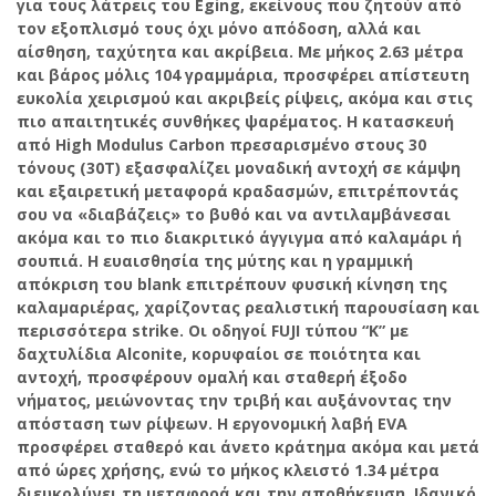
για τους λάτρεις του Eging, εκείνους που ζητούν από
τον εξοπλισμό τους όχι μόνο απόδοση, αλλά και
αίσθηση, ταχύτητα και ακρίβεια. Με μήκος 2.63 μέτρα
και βάρος μόλις 104 γραμμάρια, προσφέρει απίστευτη
ευκολία χειρισμού και ακριβείς ρίψεις, ακόμα και στις
πιο απαιτητικές συνθήκες ψαρέματος. Η κατασκευή
από High Modulus Carbon πρεσαρισμένο στους 30
τόνους (30Τ) εξασφαλίζει μοναδική αντοχή σε κάμψη
και εξαιρετική μεταφορά κραδασμών, επιτρέποντάς
σου να «διαβάζεις» το βυθό και να αντιλαμβάνεσαι
ακόμα και το πιο διακριτικό άγγιγμα από καλαμάρι ή
σουπιά. Η ευαισθησία της μύτης και η γραμμική
απόκριση του blank επιτρέπουν φυσική κίνηση της
καλαμαριέρας, χαρίζοντας ρεαλιστική παρουσίαση και
περισσότερα strike. Οι οδηγοί FUJI τύπου “Κ” με
δαχτυλίδια Alconite, κορυφαίοι σε ποιότητα και
αντοχή, προσφέρουν ομαλή και σταθερή έξοδο
νήματος, μειώνοντας την τριβή και αυξάνοντας την
απόσταση των ρίψεων. Η εργονομική λαβή EVA
προσφέρει σταθερό και άνετο κράτημα ακόμα και μετά
από ώρες χρήσης, ενώ το μήκος κλειστό 1.34 μέτρα
διευκολύνει τη μεταφορά και την αποθήκευση. Ιδανικό