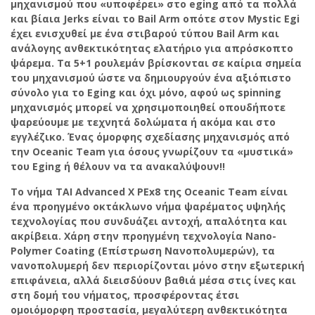
μηχανισμού που «υποφέρει» στο eging από τα πολλά
και βίαια Jerks είναι το Bail Arm οπότε στον Mystic Egi
έχει ενισχυθεί με ένα στιβαρού τύπου Bail Arm και
ανάλογης ανθεκτικότητας ελατήριο για απρόσκοπτο
ψάρεμα. Τα 5+1 ρουλεμάν βρίσκονται σε καίρια σημεία
του μηχανισμού ώστε να δημιουργούν ένα αξιόπιστο
σύνολο για το Eging και όχι μόνο, αφού ως spinning
μηχανισμός μπορεί να χρησιμοποιηθεί οπουδήποτε
ψαρεύουμε με τεχνητά δολώματα ή ακόμα και στο
εγγλέζικο. Ένας όμορφης σχεδίασης μηχανισμός από
την Oceanic Team για όσους γνωρίζουν τα «μυστικά»
του Eging ή θέλουν να τα ανακαλύψουν!!
Το νήμα TAI Advanced X PEx8 της Oceanic Team είναι
ένα προηγμένο οκτάκλωνο νήμα ψαρέματος υψηλής
τεχνολογίας που συνδυάζει αντοχή, απαλότητα και
ακρίβεια. Χάρη στην προηγμένη τεχνολογία Nano-
Polymer Coating (Επίστρωση Νανοπολυμερών), τα
νανοπολυμερή δεν περιορίζονται μόνο στην εξωτερική
επιφάνεια, αλλά διεισδύουν βαθιά μέσα στις ίνες και
στη δομή του νήματος, προσφέροντας έτσι
ομοιόμορφη προστασία, μεγαλύτερη ανθεκτικότητα