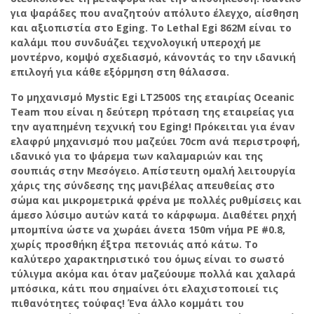
για ψαράδες που αναζητούν απόλυτο έλεγχο, αίσθηση
και αξιοπιστία στο Eging. Το Lethal Egi 862M είναι το
καλάμι που συνδυάζει τεχνολογική υπεροχή με
μοντέρνο, κομψό σχεδιασμό, κάνοντάς το την ιδανική
επιλογή για κάθε εξόρμηση στη θάλασσα.
Το μηχανισμό Mystic Egi LT2500S της εταιρίας Oceanic
Team που είναι η δεύτερη πρόταση της εταιρείας για
την αγαπημένη τεχνική του Eging! Πρόκειται για έναν
ελαφρύ μηχανισμό που μαζεύει 70cm ανά περιστροφή,
ιδανικό για το ψάρεμα των καλαμαριών και της
σουπιάς στην Μεσόγειο. Απίστευτη ομαλή λειτουργία
χάρις της σύνδεσης της μανιβέλας απευθείας στο
σώμα και μικρομετρικά φρένα με πολλές ρυθμίσεις και
άμεσο λύσιμο αυτών κατά το κάρφωμα. Διαθέτει ρηχή
μπομπίνα ώστε να χωράει άνετα 150m νήμα ΡΕ #0.8,
χωρίς προσθήκη έξτρα πετονιάς από κάτω. Το
καλύτερο χαρακτηριστικό του όμως είναι το σωστό
τύλιγμα ακόμα και όταν μαζεύουμε πολλά και χαλαρά
μπόσικα, κάτι που σημαίνει ότι ελαχιστοποιεί τις
πιθανότητες τούφας! Ένα άλλο κομμάτι του