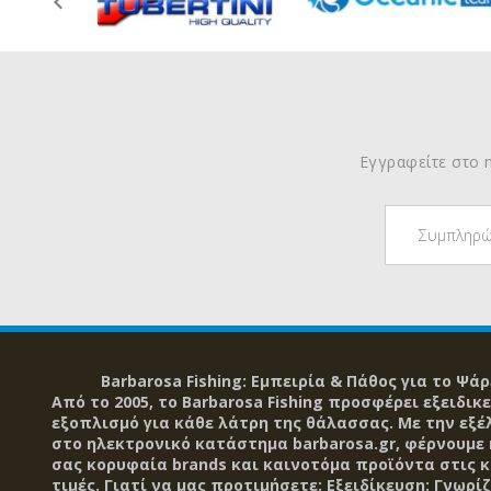
Εγγραφείτε στο n
Barbarosa Fishing: Εμπειρία & Πάθος για το Ψάρ
Από το 2005, το Barbarosa Fishing προσφέρει εξειδικ
εξοπλισμό για κάθε λάτρη της θάλασσας. Με την εξέ
στο ηλεκτρονικό κατάστημα barbarosa.gr, φέρνουμε
σας κορυφαία brands και καινοτόμα προϊόντα στις 
τιμές. Γιατί να μας προτιμήσετε: Εξειδίκευση: Γνωρί