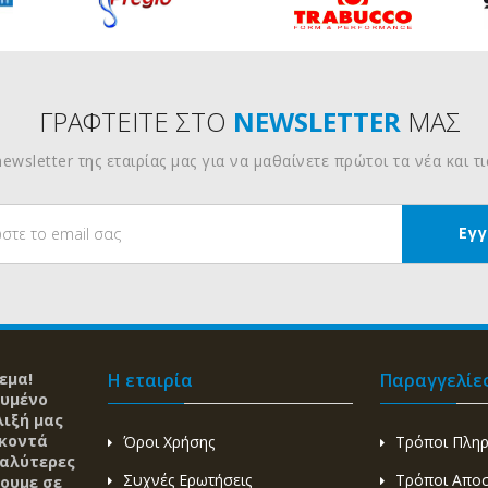
ΓΡΑΦΤΕΙΤΕ ΣΤΟ
NEWSLETTER
ΜΑΣ
ewsletter της εταιρίας μας για να μαθαίνετε πρώτοι τα νέα και τ
εμα!
Η εταιρία
Παραγγελίε
ευμένο
λιξή μας
 κοντά
Όροι Χρήσης
Τρόποι Πλη
καλύτερες
Συχνές Ερωτήσεις
Τρόποι Απο
ζουμε σε