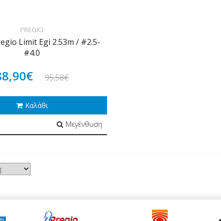
PREGIO
egio Limit Egi 2.53m / #2.5-
#4.0
88,90€
95,58€
Καλάθι
Μεγένθυση