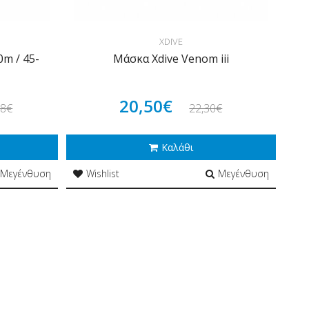
XDIVE
0m / 45-
Μάσκα Xdive Venom iii
20,50€
78€
22,30€
Καλάθι
Μεγένθυση
Wishlist
Μεγένθυση