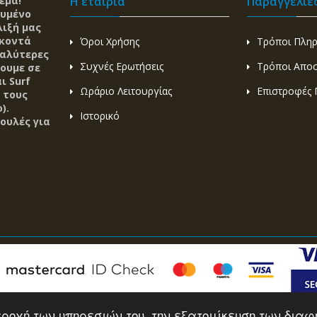
εμα!
Η εταιρία
Παραγγελίε
ευμένο
λιξή μας
 κοντά
Όροι Χρήσης
Τρόποι Πλη
καλύτερες
Συχνές Ερωτήσεις
Τρόποι Απο
ζουμε σε
ι Surf
Ωράριο Λειτουργίας
Επιστροφές 
 τους
).
Ιστορικό
ουλές για
 παροχή των υπηρεσιών του, την εξατομίκευση των δι
026 www.barbarosa.gr - All Rights Reserved |
Κατασκευή Eshop
Hellas