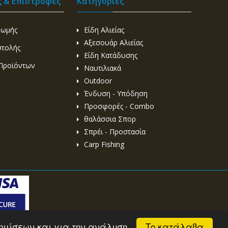
ς & Επιστροφές
Κατηγορίες
ρωμής
Είδη Αλιείας
Αξεσουάρ Αλιείας
στολής
Είδη Κατάδυσης
Προϊόντων
Ναυτιλιακά
Outdoor
Ένδυση - Υπόδηση
Προσφορές - Combo
θαλάσσια Σπορ
Σπρέι - Προστασία
Carp Fishing
Το κατάλαβα
αφημίσεων και για την ανάλυση
Sites