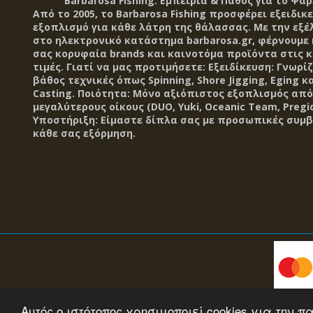
Barbarosa Fishing: Εμπειρία & Πάθος για το Ψάρ
Από το 2005, το Barbarosa Fishing προσφέρει εξειδικ
εξοπλισμό για κάθε λάτρη της θάλασσας. Με την εξέ
στο ηλεκτρονικό κατάστημα barbarosa.gr, φέρνουμε
σας κορυφαία brands και καινοτόμα προϊόντα στις 
τιμές. Γιατί να μας προτιμήσετε: Εξειδίκευση: Γνωρί
βάθος τεχνικές όπως Spinning, Shore Jigging, Eging κα
Casting. Ποιότητα: Μόνο αξιόπιστος εξοπλισμός από
μεγαλύτερους οίκους (DUO, Yuki, Oceanic Team, Pregio
Υποστήριξη: Είμαστε δίπλα σας με προσωπικές συμβ
κάθε σας εξόρμηση.
Αυτός ο ιστότοπος χρησιμοποιεί cookies για την
© 2