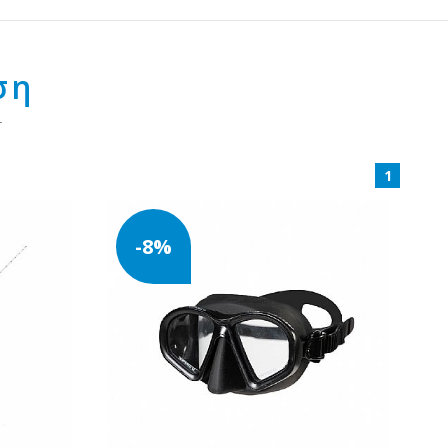
ση
1
-8%