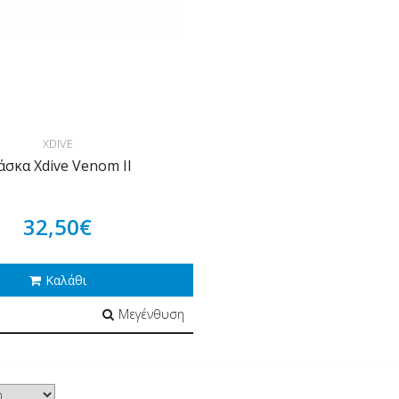
XDIVE
σκα Xdive Venom II
32,50€
Καλάθι
Μεγένθυση